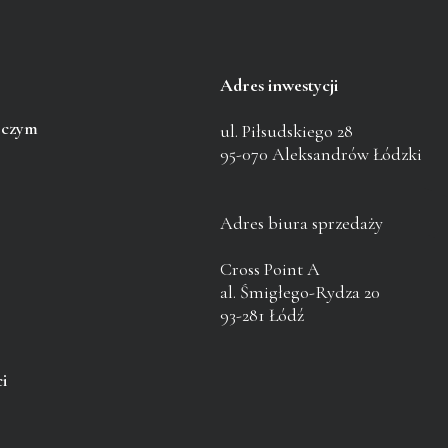
Adres inwestycji
pczym
ul. Piłsudskiego 28
95-070 Aleksandrów Łódzki
Adres biura sprzedaży
Cross Point A
al. Śmigłego-Rydza 20
93-281 Łódź
i