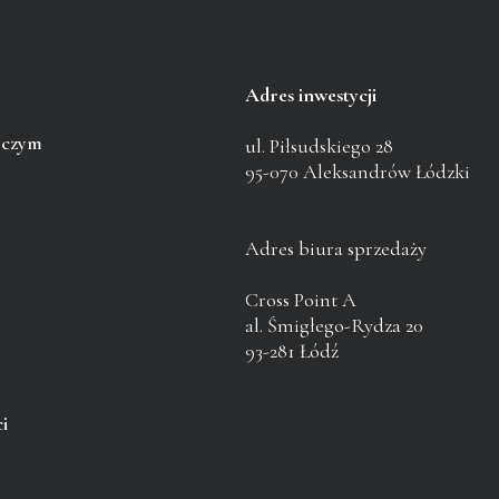
Adres inwestycji
pczym
ul. Piłsudskiego 28
95-070 Aleksandrów Łódzki
Adres biura sprzedaży
Cross Point A
al. Śmigłego-Rydza 20
93-281 Łódź
i