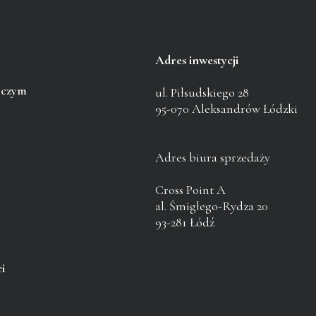
Adres inwestycji
pczym
ul. Piłsudskiego 28
95-070 Aleksandrów Łódzki
Adres biura sprzedaży
Cross Point A
al. Śmigłego-Rydza 20
93-281 Łódź
i