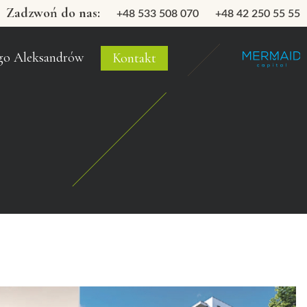
Zadzwoń do nas:
+48 533 508 070
+48 42 250 55 55
go Aleksandrów
Kontakt