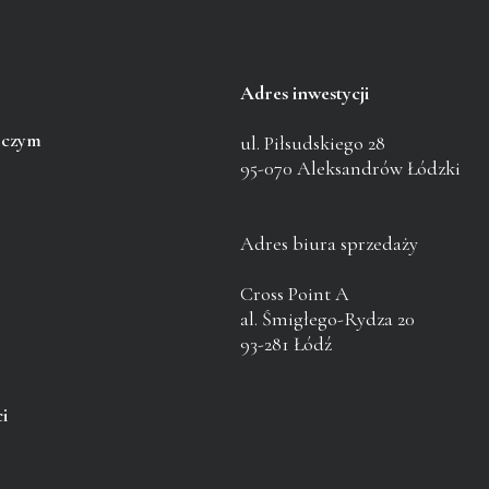
Adres inwestycji
pczym
ul. Piłsudskiego 28
95-070 Aleksandrów Łódzki
Adres biura sprzedaży
Cross Point A
al. Śmigłego-Rydza 20
93-281 Łódź
i