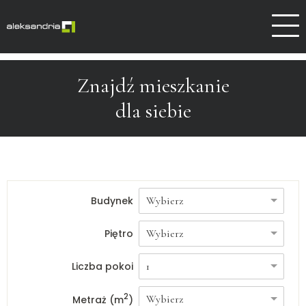
Dlaczego Aleksandrów
Kontakt
Znajdź mieszkanie
dla siebie
Budynek
Piętro
Liczba pokoi
2
Metraż (m
)