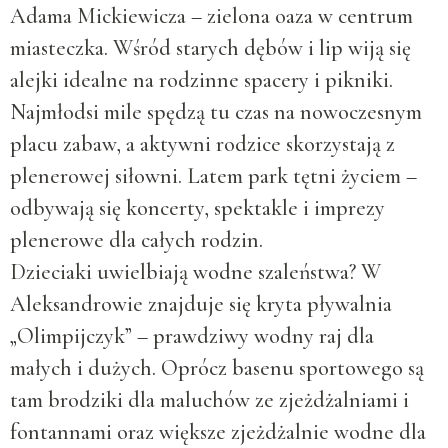
Adama Mickiewicza – zielona oaza w centrum
miasteczka. Wśród starych dębów i lip wiją się
alejki idealne na rodzinne spacery i pikniki.
Najmłodsi mile spędzą tu czas na nowoczesnym
placu zabaw, a aktywni rodzice skorzystają z
plenerowej siłowni. Latem park tętni życiem –
odbywają się koncerty, spektakle i imprezy
plenerowe dla całych rodzin.
Dzieciaki uwielbiają wodne szaleństwa? W
Aleksandrowie znajduje się kryta pływalnia
„Olimpijczyk” – prawdziwy wodny raj dla
małych i dużych. Oprócz basenu sportowego są
tam brodziki dla maluchów ze zjeżdżalniami i
fontannami oraz większe zjeżdżalnie wodne dla