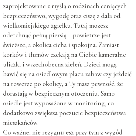
zaprojektowane z myślą o rodzinach ceniących
bezpieczeństwo, wygodę oraz ciszę z dala od
wielkomiejskiego zgiełku. Tutaj możesz
odetchnąć pełną piersią – powietrze jest
świeższe, a okolica cicha i spokojna. Zamiast
korków i tłumów czekają na Ciebie kameralne
uliczki i wszechobecna zieleń. Dzieci mogą
bawić się na osiedlowym placu zabaw czy jeździć
na rowerze po okolicy, a Ty masz pewność, że
dorastają w bezpiecznym otoczeniu. Samo
osiedle jest wyposażone w monitoring, co
dodatkowo zwiększa poczucie bezpieczeństwa
mieszkańców.
Co ważne, nie rezygnujesz przy tym z wygód