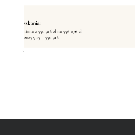
ia cen mieszkania:
-26 10:29 – zmiana z 550 916 zł na 556 076 zł
 11 września 2025 9:15 – 550 916