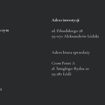
Adres inwestycji
pczym
ul. Piłsudskiego 28
95-070 Aleksandrów Łódzki
Adres biura sprzedaży
Cross Point A
al. Śmigłego-Rydza 20
93-281 Łódź
i