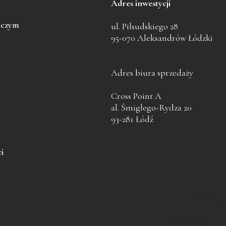
Adres inwestycji
pczym
ul. Piłsudskiego 28
95-070 Aleksandrów Łódzki
Adres biura sprzedaży
Cross Point A
al. Śmigłego-Rydza 20
93-281 Łódź
i