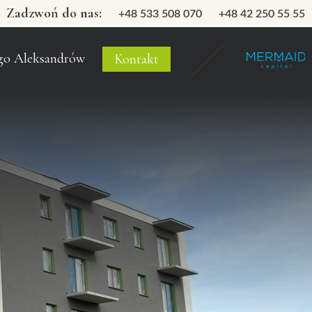
Zadzwoń do nas:
+48 533 508 070
+48 42 250 55 55
go Aleksandrów
Kontakt