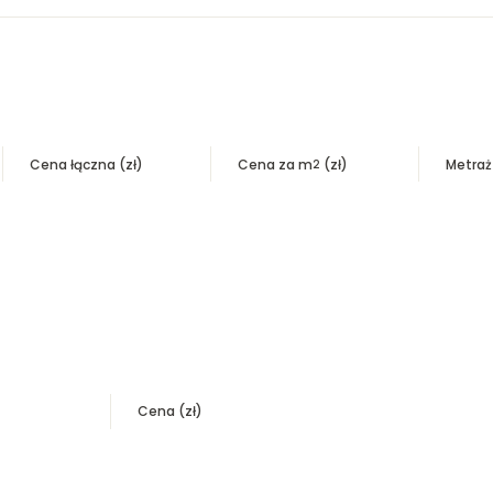
Cena łączna (zł)
Cena za m
(zł)
Metra
2
Cena (zł)