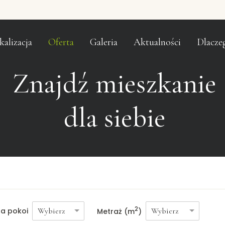
kalizacja
Oferta
Galeria
Aktualności
Dlacze
Znajdź mieszkanie
dla siebie
2
ba pokoi
Metraż (m
)