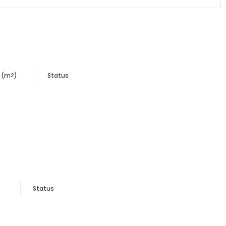
ż (m
)
Status
2
Status