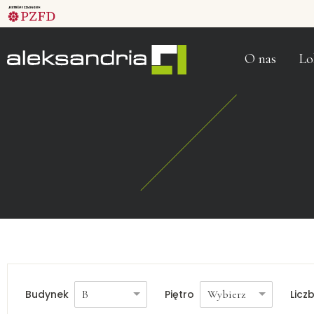
O nas
Lo
Budynek
Piętro
Licz