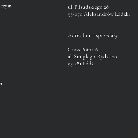
pczym
ul. Piłsudskiego 28
95-070 Aleksandrów Łódzki
Adres biura sprzedaży
Cross Point A
al. Śmigłego-Rydza 20
93-281 Łódź
i