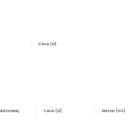
Cena (zł)
okatorskiej
Cena (zł)
Metraż (m
)
2