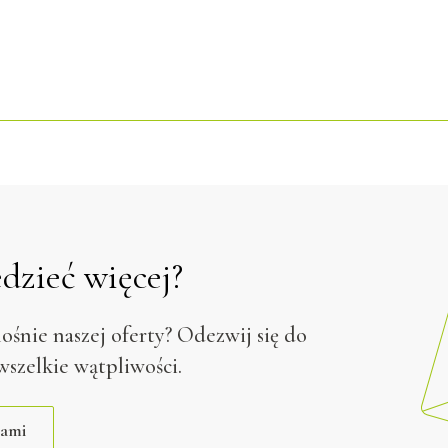
dzieć więcej?
ośnie naszej oferty? Odezwij się do
wszelkie wątpliwości.
nami