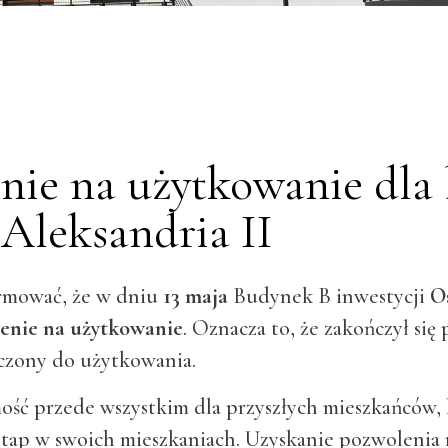
nie na użytkowanie dla
 Aleksandria II
rmować, że w dniu
13 maja
Budynek B inwestycji
O
enie na użytkowanie
. Oznacza to, że zakończył się 
zczony do użytkowania.
ść przede wszystkim dla przyszłych mieszkańców, 
tap w swoich mieszkaniach. Uzyskanie pozwolenia 