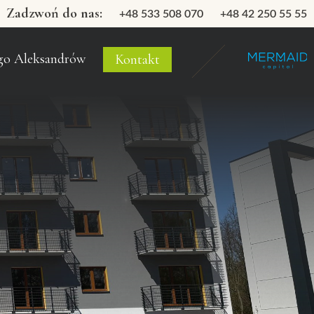
Zadzwoń do nas:
+48 533 508 070
+48 42 250 55 55
go Aleksandrów
Kontakt