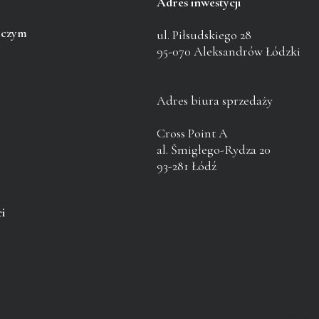
Adres inwestycji
pczym
ul. Piłsudskiego 28
95-070 Aleksandrów Łódzki
Adres biura sprzedaży
Cross Point A
al. Śmigłego-Rydza 20
93-281 Łódź
i