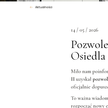
Aktualności
14 / 05 / 2026
Pozwole
Osiedla
Miło nam poinfo
II
uzyskał
pozwol
oficjalnie dopus
To ważna wiadomo
rozpocząć nowy e